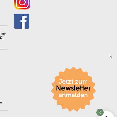
 der
für
r.
0