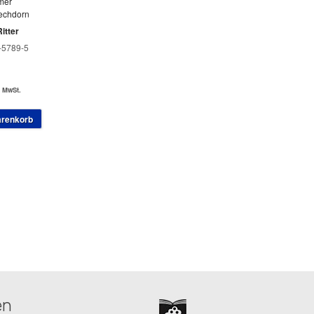
mer
echdorn
itter
-5789-5
. MwSt.
arenkorb
en