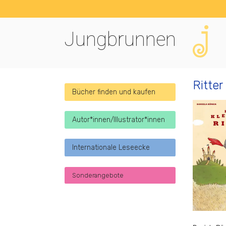
Jungbrunnen
Ritter
Bücher finden und kaufen
Autor*innen/Illustrator*innen
Internationale Leseecke
Sonderangebote