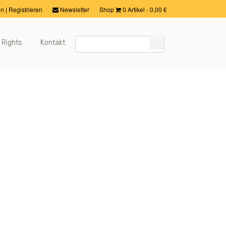
in
|
Registrieren
Newsletter
Shop
0 Artikel
-
0,00
€
 Rights
Kontakt