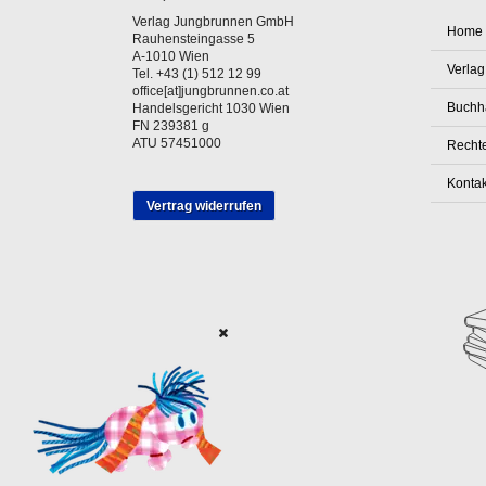
Verlag Jungbrunnen GmbH
Home
Rauhensteingasse 5
A-1010 Wien
Verlag
Tel. +43 (1) 512 12 99
office[at]jungbrunnen.co.at
Buchh
Handelsgericht 1030 Wien
FN 239381 g
ATU 57451000
Rechte
Kontak
Vertrag widerrufen