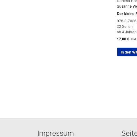
Daniela Rö
Susanne W
Der kleine R
978-3-7026
32 Seiten
ab 4 Jahren
17,00
€
inkl
In den W
Impressum
Seit