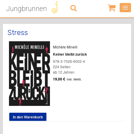
Jungbrunnen
0
Artikel
-
0,00
€
Stress
Michèle Minelli
Keiner bleibt zurück
978-3-7026-6002-4
224 Seiten
ab 12 Jahren
19,00
€
inkl. MwSt.
In den Warenkorb