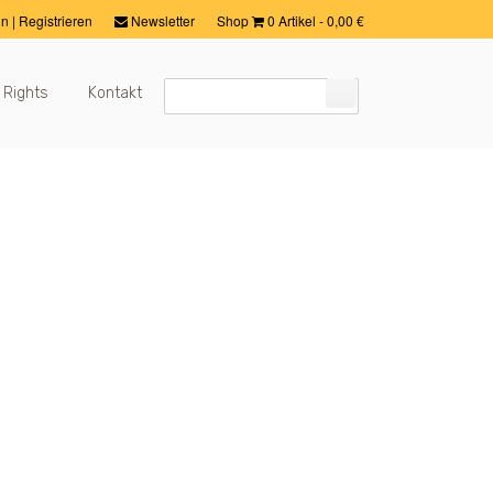
in
|
Registrieren
Newsletter
Shop
0 Artikel
-
0,00
€
 Rights
Kontakt