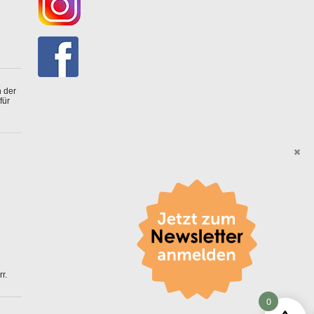
 der
für
r.
0