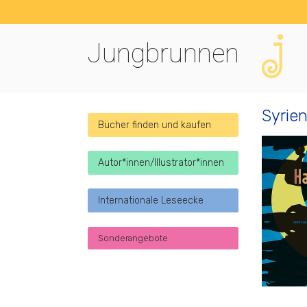
Jungbrunnen
Syrie
Bücher finden und kaufen
Autor*innen/Illustrator*innen
Internationale Leseecke
Sonderangebote