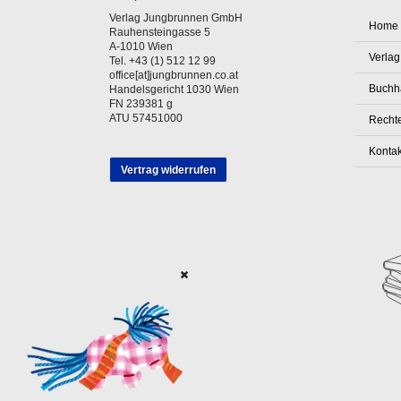
Verlag Jungbrunnen GmbH
Home
Rauhensteingasse 5
A-1010 Wien
Verlag
Tel. +43 (1) 512 12 99
office[at]jungbrunnen.co.at
Buchh
Handelsgericht 1030 Wien
FN 239381 g
ATU 57451000
Rechte
Kontak
Vertrag widerrufen