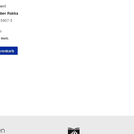
ment
über Rakka
-5907-3
n
. MwSt.
arenkorb
en