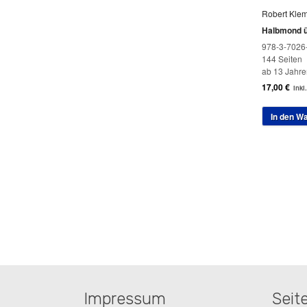
Robert Kle
Halbmond 
978-3-7026
144 Seiten
ab 13 Jahre
17,00
€
inkl
In den W
Impressum
Seit