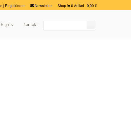
in
|
Registrieren
Newsletter
Shop
0 Artikel
-
0,00
€
 Rights
Kontakt