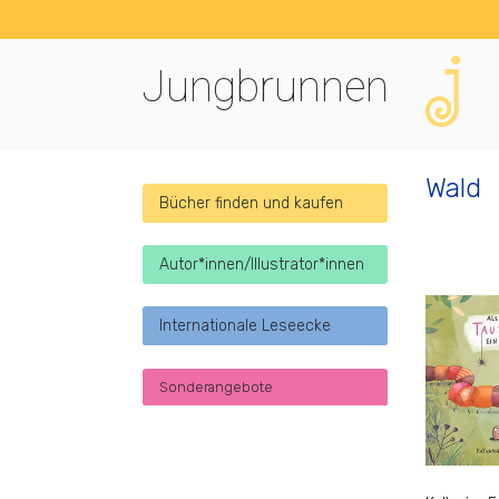
Jungbrunnen
Wald
Bücher finden und kaufen
Autor*innen/Illustrator*innen
Internationale Leseecke
Sonderangebote