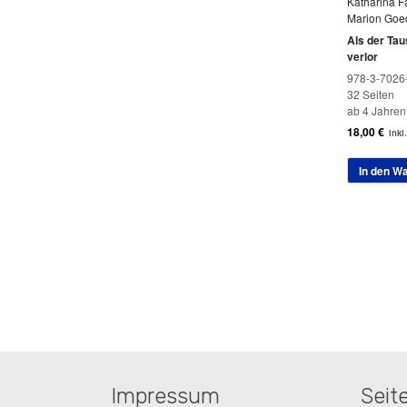
Katharina F
Marion Goed
Als der Tau
verlor
978-3-7026
32 Seiten
ab 4 Jahren
18,00
€
inkl
In den W
Impressum
Seit