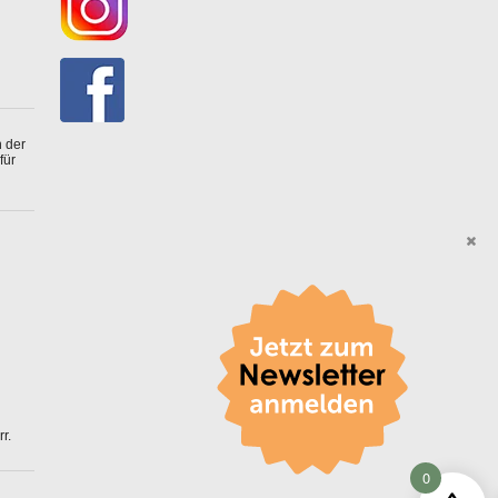
 der
für
r.
0