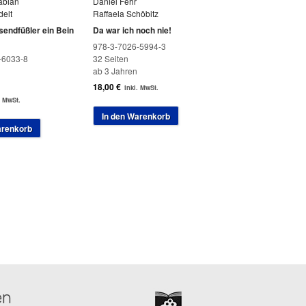
abian
Daniel Fehr
elt
Raffaela Schöbitz
sendfüßler ein Bein
Da war ich noch nie!
978-3-7026-5994-3
-6033-8
32 Seiten
ab 3 Jahren
18,00
€
inkl. MwSt.
. MwSt.
In den Warenkorb
arenkorb
en