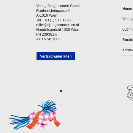
Verlag Jungbrunnen GmbH
Home
Rauhensteingasse 5
A-1010 Wien
Verlag
Tel. +43 (1) 512 12 99
office[at]jungbrunnen.co.at
Buchh
Handelsgericht 1030 Wien
FN 239381 g
ATU 57451000
Rechte
Kontak
Vertrag widerrufen