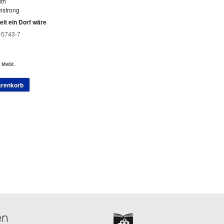
ith
mstrong
lt ein Dorf wäre
-5743-7
. MwSt.
arenkorb
en