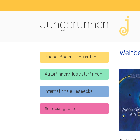
Jungbrunnen
Weltb
Bücher finden und kaufen
Autor*innen/Illustrator*innen
Internationale Leseecke
Sonderangebote