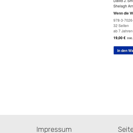
David J. Sm
Shelagh Ar
Wenn die We
978-3-7026
32 Seiten
ab 7 Jahren
19,00
€
inkl
In den W
Impressum
Seit