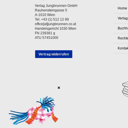
Verlag Jungbrunnen GmbH
Home
Rauhensteingasse 5
A-1010 Wien
Verlag
Tel. +43 (1) 512 12 99
office[at]jungbrunnen.co.at
Buchh
Handelsgericht 1030 Wien
FN 239381 g
ATU 57451000
Rechte
Kontak
Vertrag widerrufen