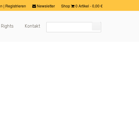
in
|
Registrieren
Newsletter
Shop
0 Artikel
-
0,00
€
 Rights
Kontakt