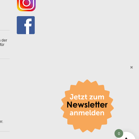
 der
für
r.
0