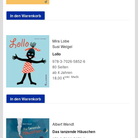
In den Warenkorb
Mira Lobe
Susi Weigel
Lollo
978-3-7026-5852-6
80 Seiten
ab 4 Jahren
inkl. MwSt.
18,00
€
In den Warenkorb
Albert Wendt
Das tanzende Häuschen