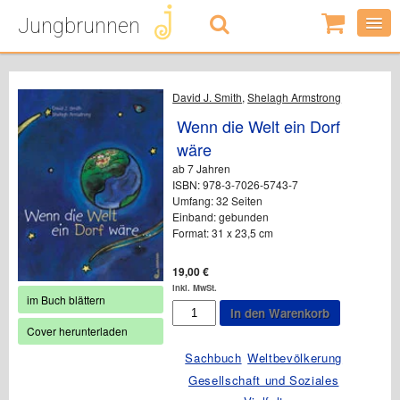
Jungbrunnen
0
Artikel
-
0,00
€
David J. Smith
,
Shelagh Armstrong
Wenn die Welt ein Dorf
wäre
ab 7 Jahren
ISBN: 978-3-7026-5743-7
Umfang: 32 Seiten
Einband: gebunden
Format: 31 x 23,5 cm
19,00
€
inkl. MwSt.
im Buch blättern
Wenn
In den Warenkorb
die
Cover herunterladen
Welt
ein
Sachbuch
Weltbevölkerung
Dorf
Gesellschaft und Soziales
wäre