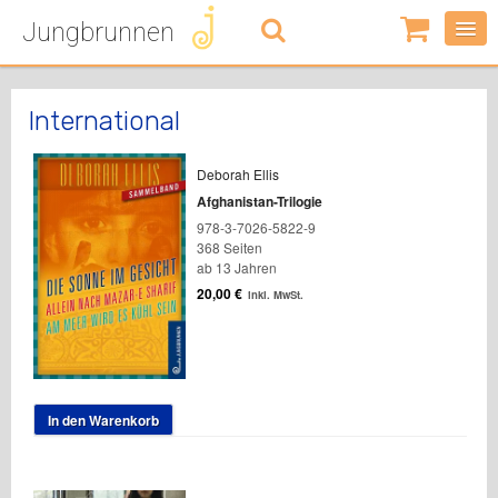
Jungbrunnen
0
Artikel
-
0,00
€
International
Deborah Ellis
Afghanistan-Trilogie
978-3-7026-5822-9
368 Seiten
ab 13 Jahren
20,00
€
inkl. MwSt.
In den Warenkorb