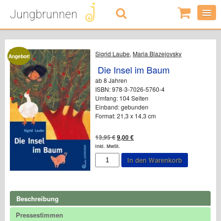
Jungbrunnen
0
Artikel
-
0,00
€
Sigrid Laube
,
Maria Blazejovsky
Angebot!
Die Insel im Baum
ab 8 Jahren
ISBN: 978-3-7026-5760-4
Umfang: 104 Seiten
Einband: gebunden
Format: 21,3 x 14,3 cm
Ursprünglicher
Aktueller
13,95
€
9,00
€
Preis
Preis
inkl. MwSt.
war:
ist:
Die
In den Warenkorb
13,95 €
9,00 €.
Insel
im
Baum
Menge
Beschreibung
Pressestimmen