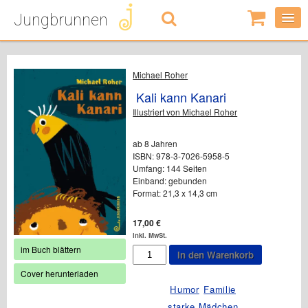
Jungbrunnen
0
Artikel
-
0,00
€
Michael Roher
Kali kann Kanari
Illustriert von Michael Roher
ab 8 Jahren
ISBN: 978-3-7026-5958-5
Umfang: 144 Seiten
Einband: gebunden
Format: 21,3 x 14,3 cm
17,00
€
inkl. MwSt.
im Buch blättern
Kali
In den Warenkorb
kann
Cover herunterladen
Kanari
Menge
Humor
Familie
starke Mädchen