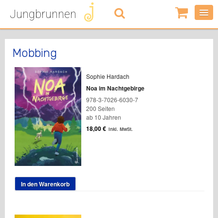
Jungbrunnen
0
Artikel
-
0,00
€
Mobbing
Sophie Hardach
Noa im Nachtgebirge
978-3-7026-6030-7
200 Seiten
ab 10 Jahren
18,00
€
inkl. MwSt.
In den Warenkorb