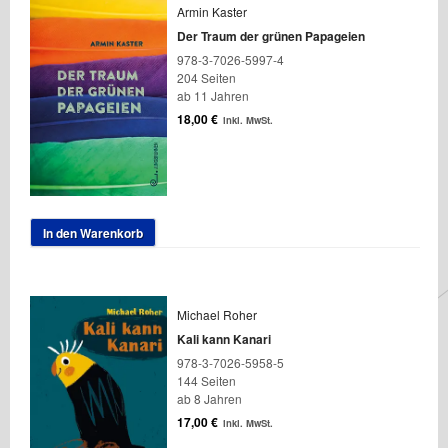
Armin Kaster
Der Traum der grünen Papageien
978-3-7026-5997-4
204 Seiten
ab 11 Jahren
18,00
€
inkl. MwSt.
In den Warenkorb
Michael Roher
Kali kann Kanari
978-3-7026-5958-5
144 Seiten
ab 8 Jahren
17,00
€
inkl. MwSt.