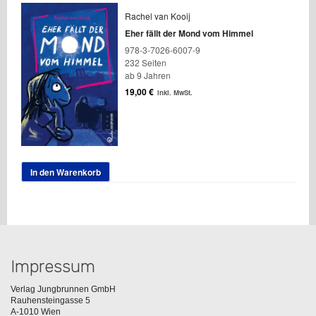
Rachel van Kooij
Eher fällt der Mond vom Himmel
978-3-7026-6007-9
232 Seiten
ab 9 Jahren
19,00
€
inkl. MwSt.
In den Warenkorb
Impressum
Verlag Jungbrunnen GmbH
Rauhensteingasse 5
A-1010 Wien