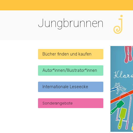
Jungbrunnen
Bücher finden und kaufen
Autor*innen/Illustrator*innen
Internationale Leseecke
Sonderangebote