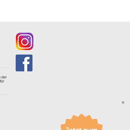
 der
für