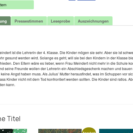
tern
bung
Pressestimmen
Leseprobe
Auszeichnungen
t
indert ist die Lehrerin der 4. Klasse. Die Kinder mögen sie sehr. Aber sie ist schwe
ehr gesund werden wird. Solange es geht, will sie bei den Kindern in der Klasse 
hieden. Den Eltern wäre es lieber, wenn Frau Meindert nicht mehr in die Schule 
und seine Freunde wollen der Lehrerin ein Abschiedsgeschenk machen und bauen ih
 keine Angst haben muss. Als Julius’ Mutter herausfindet, was im Schuppen vor sich
ass Kinder nicht mit dem Tod konfrontiert werden sollten. Die Kinder sind ratlos. A
den kann.
e Titel
Angebot!