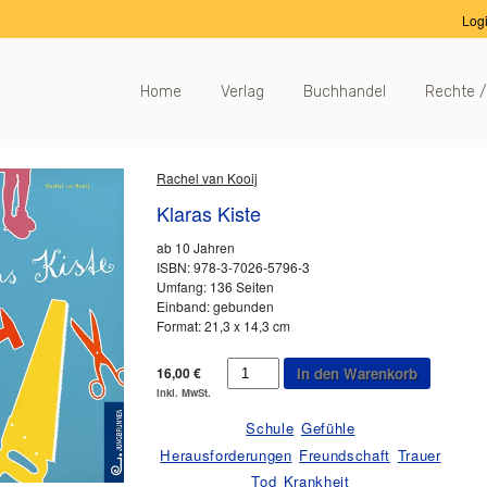
Log
Home
Verlag
Buchhandel
Rechte /
Rachel van Kooij
Klaras Kiste
ab 10 Jahren
ISBN: 978-3-7026-5796-3
Umfang: 136 Seiten
Einband: gebunden
Format: 21,3 x 14,3 cm
Klaras
16,00
€
In den Warenkorb
Kiste
inkl. MwSt.
Menge
Schule
Gefühle
Herausforderungen
Freundschaft
Trauer
Tod
Krankheit