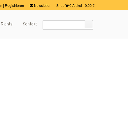
in
|
Registrieren
Newsletter
Shop
0 Artikel
-
0,00
€
 Rights
Kontakt