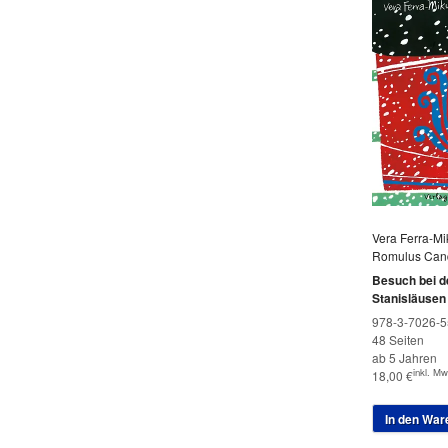
Vera Ferra-Mi
Romulus Can
Besuch bei d
Stanisläusen
978-3-7026-5
48 Seiten
ab 5 Jahren
inkl. Mw
18,00
€
In den War