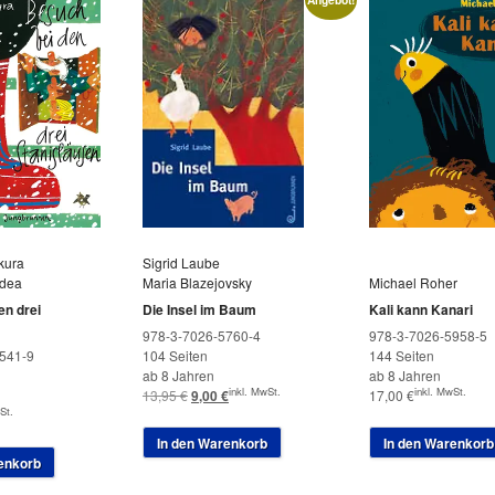
kura
Sigrid Laube
dea
Maria Blazejovsky
Michael Roher
en drei
Die Insel im Baum
Kali kann Kanari
978-3-7026-5760-4
978-3-7026-5958-5
541-9
104 Seiten
144 Seiten
ab 8 Jahren
ab 8 Jahren
inkl. MwSt.
inkl. MwSt.
Ursprünglicher
Aktueller
13,95
€
9,00
€
17,00
€
St.
Preis
Preis
war:
ist:
In den Warenkorb
In den Warenkorb
13,95 €
9,00 €.
enkorb