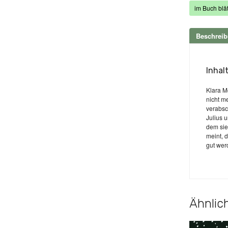
im Buch blät
Beschrei
Inhal
Klara Me
nicht m
verabsc
Julius 
dem sie
meint, d
gut wer
Ähnlich