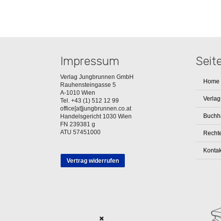
Impressum
Seit
Verlag Jungbrunnen GmbH
Home
Rauhensteingasse 5
A-1010 Wien
Verlag
Tel. +43 (1) 512 12 99
office[at]jungbrunnen.co.at
Buchh
Handelsgericht 1030 Wien
FN 239381 g
ATU 57451000
Rechte
Kontak
Vertrag widerrufen