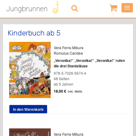
Jungbrunnen
0
Artikel
-
0,00
€
Kinderbuch ab 5
Vera Ferra-Mikura
Romulus Candea
„Veronika!“ „Veronika!“ „Veronika!“ rufen
die drei Stanisläuse
978-3-7026-5674-4
48 Seiten
ab 5 Jahren
18,00
€
inkl. MwSt.
In den Warenkorb
Vera Ferra-Mikura