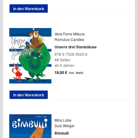
In den Warenkorb
Vera Ferra-Mikura
Romulus Candea
Unsere drei Stanisläuse
978-3-7026-3520-6
48 Seiten
ab 5 Jahren
18,00
€
inkl. MwSt.
In den Warenkorb
Mira Lobe
Susi Weigel
Bimbulli