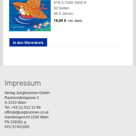
978-3-7026-3800-9
32 Seiten
ab 5 Jahren
16,00
€
inkl. MwSt.
In den Warenkorb
Impressum
Verlag Jungbrunnen GmbH
Rauhensteingasse 5
A-1010 Wien
Tel. +43 (1) 512 12 99
office[at]jungbrunnen.co.at
Handelsgericht 1030 Wien
FN 239381 g
ATU 57451000