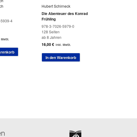
ch
ch
Hubert Schirneck
Die Abenteuer des Konrad
Frühling
-5939-4
978-3-7026-5979-0
128 Seiten
ab 8 Jahren
. MwSt.
16,00
€
inkl. MwSt.
arenkorb
In den Warenkorb
en