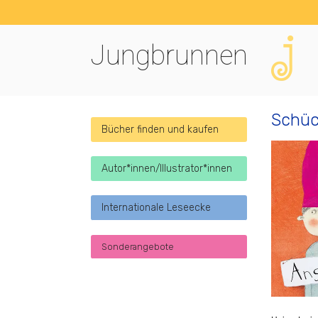
Jungbrunnen
Schüc
Bücher finden und kaufen
Autor*innen/Illustrator*innen
Internationale Leseecke
Sonderangebote