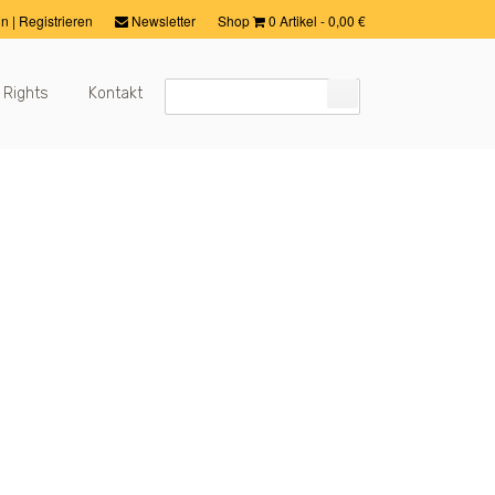
in
|
Registrieren
Newsletter
Shop
0 Artikel
-
0,00
€
 Rights
Kontakt