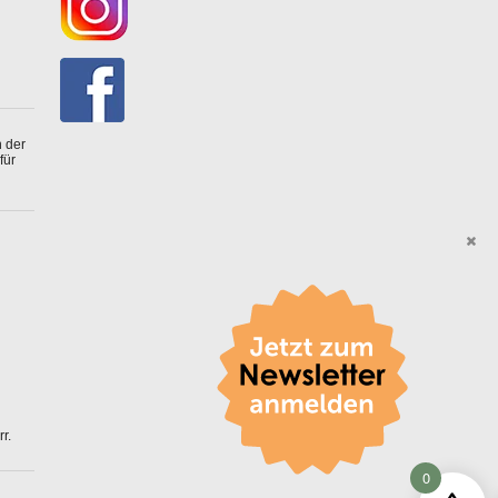
 der
für
r.
0