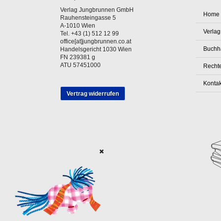
Verlag Jungbrunnen GmbH
Home
Rauhensteingasse 5
A-1010 Wien
Verlag
Tel. +43 (1) 512 12 99
office[at]jungbrunnen.co.at
Buchh
Handelsgericht 1030 Wien
FN 239381 g
ATU 57451000
Rechte
Kontak
Vertrag widerrufen