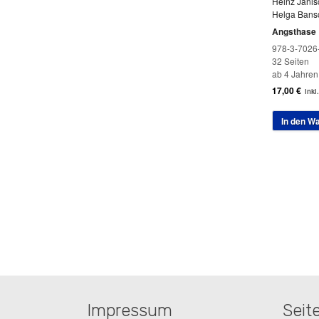
Heinz Janis
Helga Bans
Angsthase
978-3-7026
32 Seiten
ab 4 Jahren
17,00
€
inkl
In den W
Impressum
Seit