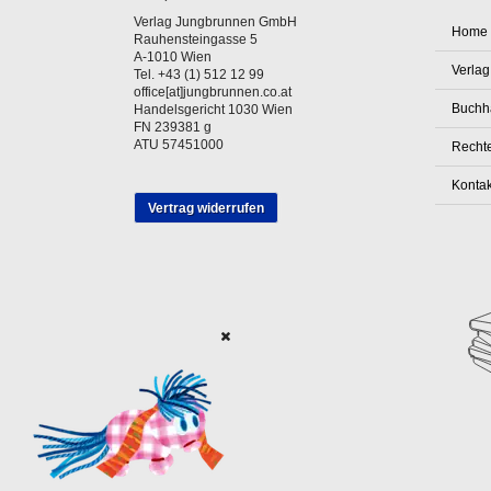
Verlag Jungbrunnen GmbH
Home
Rauhensteingasse 5
A-1010 Wien
Verlag
Tel. +43 (1) 512 12 99
office[at]jungbrunnen.co.at
Buchh
Handelsgericht 1030 Wien
FN 239381 g
ATU 57451000
Rechte
Kontak
Vertrag widerrufen