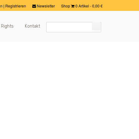
in
|
Registrieren
Newsletter
Shop
0 Artikel
-
0,00
€
 Rights
Kontakt