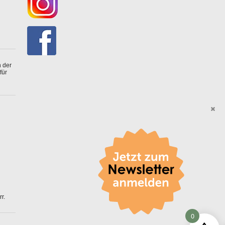
 der
für
r.
0