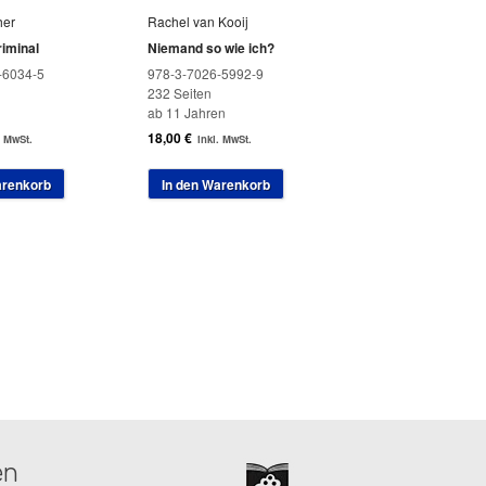
her
Rachel van Kooij
riminal
Niemand so wie ich?
-6034-5
978-3-7026-5992-9
232 Seiten
ab 11 Jahren
18,00
€
. MwSt.
inkl. MwSt.
arenkorb
In den Warenkorb
en