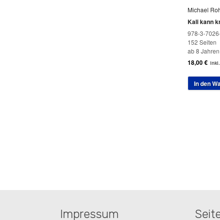
Michael Ro
Kali kann k
978-3-7026
152 Seiten
ab 8 Jahren
18,00
€
inkl
In den W
Impressum
Seit