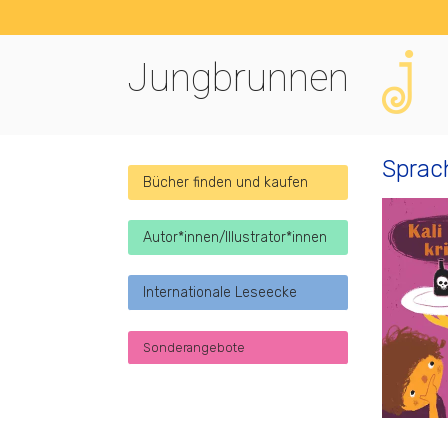
Jungbrunnen
Sprac
Bücher finden und kaufen
Autor*innen/Illustrator*innen
Internationale Leseecke
Sonderangebote