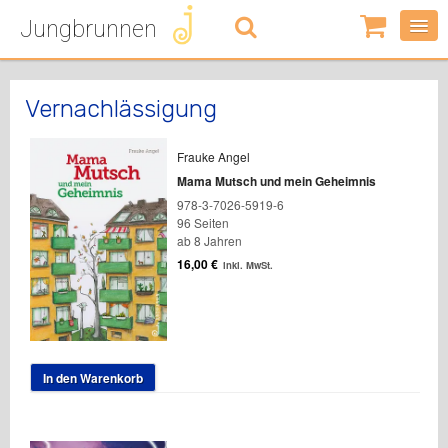
Jungbrunnen
0
Artikel
-
0,00
€
Vernachlässigung
Frauke Angel
Mama Mutsch und mein Geheimnis
978-3-7026-5919-6
96 Seiten
ab 8 Jahren
16,00
€
inkl. MwSt.
In den Warenkorb