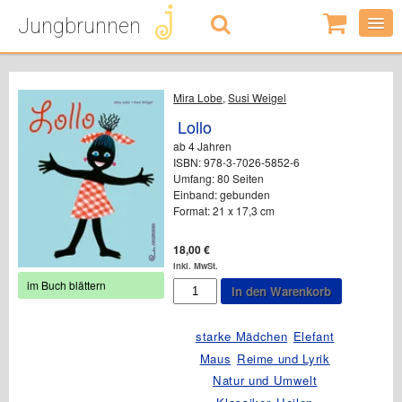
Jungbrunnen
0
Artikel
-
0,00
€
Mira Lobe
,
Susi Weigel
Lollo
ab 4 Jahren
ISBN: 978-3-7026-5852-6
Umfang: 80 Seiten
Einband: gebunden
Format: 21 x 17,3 cm
18,00
€
inkl. MwSt.
Lollo
im Buch blättern
In den Warenkorb
Menge
starke Mädchen
Elefant
Maus
Reime und Lyrik
Natur und Umwelt