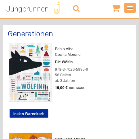
Jungbrunnen
0
Artikel
-
0,00
€
Generationen
Pablo Albo
Cecilia Moreno
Die Wölfin
978-3-7026-5995-0
56 Seiten
ab 3 Jahren
19,00
€
inkl. MwSt.
In den Warenkorb
Vera Ferra-Mikura