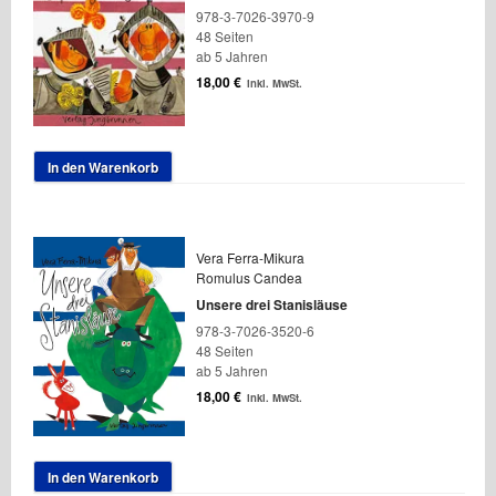
978-3-7026-3970-9
48 Seiten
ab 5 Jahren
18,00
€
inkl. MwSt.
In den Warenkorb
Vera Ferra-Mikura
Romulus Candea
Unsere drei Stanisläuse
978-3-7026-3520-6
48 Seiten
ab 5 Jahren
18,00
€
inkl. MwSt.
In den Warenkorb